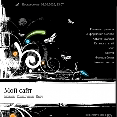
Воскресенье, 09.08.2026, 13:07
Главная страница
Информация о сайте
Каталог файлов
Каталог статей
Блог
Форум
Фотоальбомы
Каталог сайтов
Мой сайт
Главная
|
Регистрация
|
Вход
Приветствую Вас
Гость