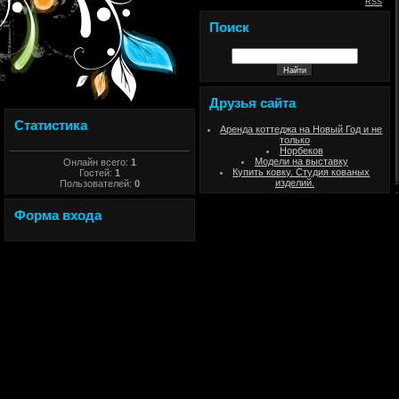
RSS
Поиск
Друзья сайта
Статистика
Аренда коттеджа на Новый Год и не
только
Норбеков
Модели на выставку
Онлайн всего:
1
Купить ковку. Студия кованых
Гостей:
1
изделий.
Пользователей:
0
Форма входа